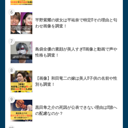
6
平野紫耀の彼女は平祐奈で特定⁉︎その理由と匂
わせ画像を調査！
7
島袋全優の素顔が美人すぎ⁉︎画像と動画で声や
性格も調査！
8
【画像】和田竜二の嫁は美人⁉︎子供の名前や性
別も調査！
9
黒田隼之介の死因が公表できない理由は⁉︎誰へ
の配慮なのか？