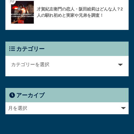
10
才賀紀左衛門の恋人・阪田絵莉はどんな人？2
人の馴れ初めと実家や兄弟を調査！
カテゴリー
アーカイブ