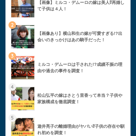
【画像】ミルコ・デムーロの嫁は美人⁉︎再婚し
て子供は４人！
2
【画像あり】横山和生の嫁が可愛すぎる!?出
会いのきっかけはあの騎手だった！
3
ミルコ・デムーロは干された!?成績不振の理
由や過去の事件を調査！
4
松山弘平の嫁はさとう里香って本当？子供や
家族構成を徹底調査！
5
遊井亮子の離婚理由がヤバい⁉︎子供の存在や馴
れ初めを調査！