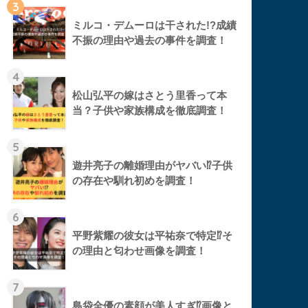
3
ミルコ・デムーロは干された!?成績
不振の理由や過去の事件を調査！
4
松山弘平の嫁はさとう里香って本
当？子供や家族構成を徹底調査！
5
遊井亮子の離婚理由がヤバい⁉︎子供
の存在や馴れ初めを調査！
6
平野紫耀の彼女は平祐奈で特定⁉︎そ
の理由と匂わせ画像を調査！
7
島袋全優の素顔が美人すぎ⁉︎画像と