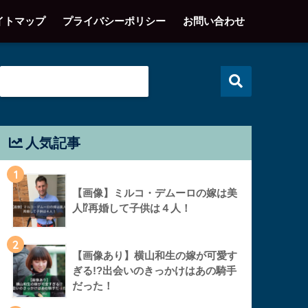
イトマップ
プライバシーポリシー
お問い合わせ
人気記事
1
【画像】ミルコ・デムーロの嫁は美
人⁉︎再婚して子供は４人！
2
【画像あり】横山和生の嫁が可愛す
ぎる!?出会いのきっかけはあの騎手
だった！