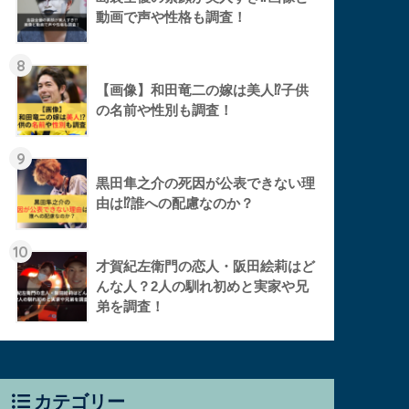
動画で声や性格も調査！
8
【画像】和田竜二の嫁は美人⁉︎子供
の名前や性別も調査！
9
黒田隼之介の死因が公表できない理
由は⁉︎誰への配慮なのか？
10
才賀紀左衛門の恋人・阪田絵莉はど
んな人？2人の馴れ初めと実家や兄
弟を調査！
カテゴリー