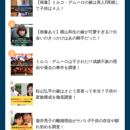
【画像】ミルコ・デムーロの嫁は美人⁉︎再婚し
て子供は４人！
2
【画像あり】横山和生の嫁が可愛すぎる!?出
会いのきっかけはあの騎手だった！
3
ミルコ・デムーロは干された!?成績不振の理
由や過去の事件を調査！
4
松山弘平の嫁はさとう里香って本当？子供や
家族構成を徹底調査！
5
遊井亮子の離婚理由がヤバい⁉︎子供の存在や馴
れ初めを調査！