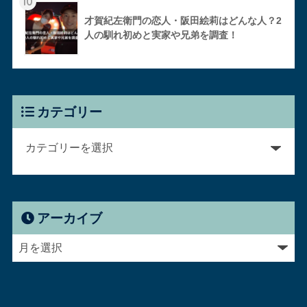
10
才賀紀左衛門の恋人・阪田絵莉はどんな人？2
人の馴れ初めと実家や兄弟を調査！
カテゴリー
アーカイブ