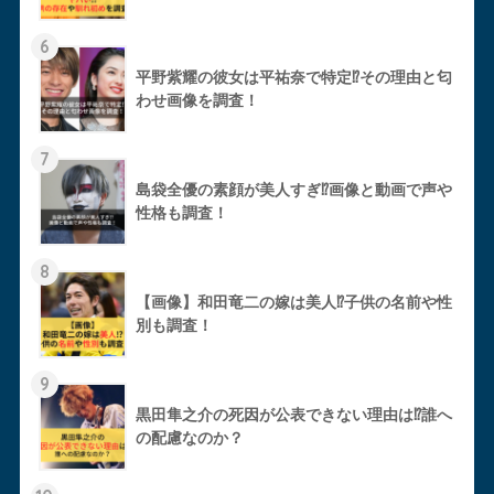
6
平野紫耀の彼女は平祐奈で特定⁉︎その理由と匂
わせ画像を調査！
7
島袋全優の素顔が美人すぎ⁉︎画像と動画で声や
性格も調査！
8
【画像】和田竜二の嫁は美人⁉︎子供の名前や性
別も調査！
9
黒田隼之介の死因が公表できない理由は⁉︎誰へ
の配慮なのか？