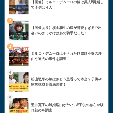
【画像】ミルコ・デムーロの嫁は美人⁉︎再婚し
て子供は４人！
2
【画像あり】横山和生の嫁が可愛すぎる!?出
会いのきっかけはあの騎手だった！
3
ミルコ・デムーロは干された!?成績不振の理
由や過去の事件を調査！
4
松山弘平の嫁はさとう里香って本当？子供や
家族構成を徹底調査！
5
遊井亮子の離婚理由がヤバい⁉︎子供の存在や馴
れ初めを調査！