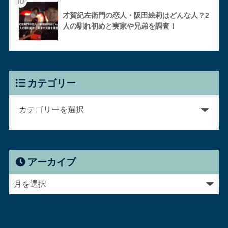
10
才賀紀左衛門の恋人・阪田絵莉はどんな人？2
人の馴れ初めと実家や兄弟を調査！
カテゴリー
アーカイブ