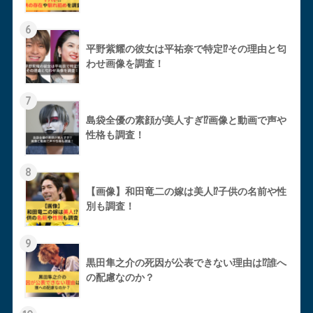
6
平野紫耀の彼女は平祐奈で特定⁉︎その理由と匂
わせ画像を調査！
7
島袋全優の素顔が美人すぎ⁉︎画像と動画で声や
性格も調査！
8
【画像】和田竜二の嫁は美人⁉︎子供の名前や性
別も調査！
9
黒田隼之介の死因が公表できない理由は⁉︎誰へ
の配慮なのか？