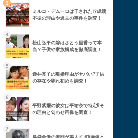
3
ミルコ・デムーロは干された!?成績
不振の理由や過去の事件を調査！
4
松山弘平の嫁はさとう里香って本
当？子供や家族構成を徹底調査！
5
遊井亮子の離婚理由がヤバい⁉︎子供
の存在や馴れ初めを調査！
6
平野紫耀の彼女は平祐奈で特定⁉︎そ
の理由と匂わせ画像を調査！
7
島袋全優の素顔が美人すぎ⁉︎画像と