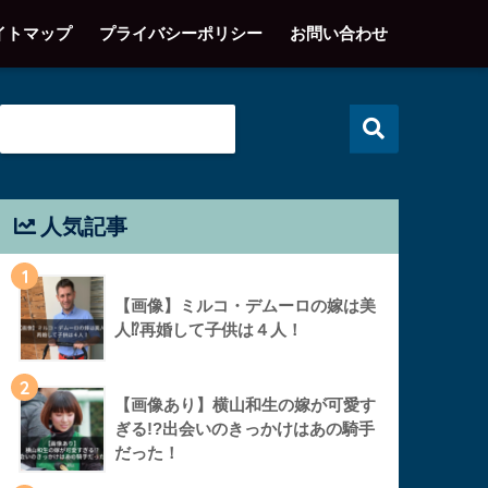
イトマップ
プライバシーポリシー
お問い合わせ
人気記事
1
【画像】ミルコ・デムーロの嫁は美
人⁉︎再婚して子供は４人！
2
【画像あり】横山和生の嫁が可愛す
ぎる!?出会いのきっかけはあの騎手
だった！