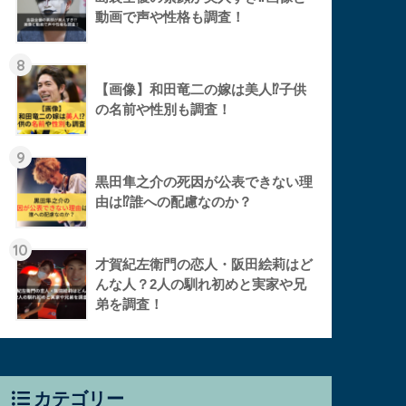
動画で声や性格も調査！
8
【画像】和田竜二の嫁は美人⁉︎子供
の名前や性別も調査！
9
黒田隼之介の死因が公表できない理
由は⁉︎誰への配慮なのか？
10
才賀紀左衛門の恋人・阪田絵莉はど
んな人？2人の馴れ初めと実家や兄
弟を調査！
カテゴリー