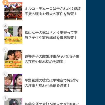
3
ミルコ・デムーロは干された!?成績
不振の理由や過去の事件を調査！
4
松山弘平の嫁はさとう里香って本
当？子供や家族構成を徹底調査！
5
遊井亮子の離婚理由がヤバい⁉︎子供
の存在や馴れ初めを調査！
6
平野紫耀の彼女は平祐奈で特定⁉︎そ
の理由と匂わせ画像を調査！
7
島袋全優の素顔が美人すぎ⁉︎画像と