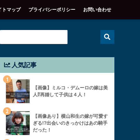
イトマップ
プライバシーポリシー
お問い合わせ
人気記事
1
【画像】ミルコ・デムーロの嫁は美
人⁉︎再婚して子供は４人！
2
【画像あり】横山和生の嫁が可愛す
ぎる!?出会いのきっかけはあの騎手
だった！