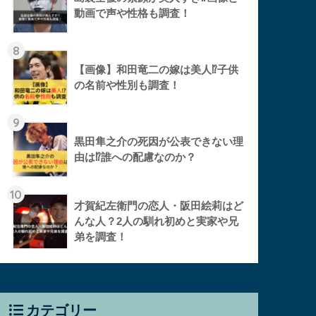
動画で声や性格も調査！
8
【画像】和田竜二の嫁は美人⁉︎子供
の名前や性別も調査！
9
黒田隼之介の死因が公表できない理
由は⁉︎誰への配慮なのか？
10
才賀紀左衛門の恋人・阪田絵莉はど
んな人？2人の馴れ初めと実家や兄
弟を調査！
カテゴリー