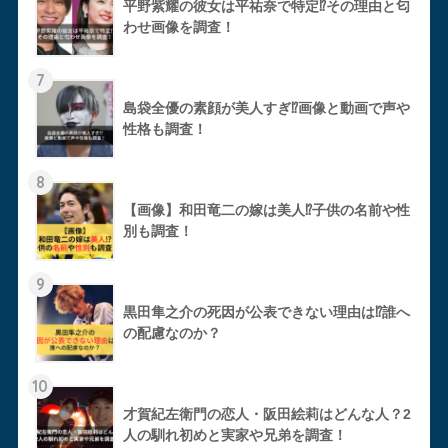
平野紫耀の彼女は平祐奈で特定⁉︎その理由と匂
わせ画像を調査！
7
島袋全優の素顔が美人すぎ⁉︎画像と動画で声や
性格も調査！
8
【画像】和田竜二の嫁は美人⁉︎子供の名前や性
別も調査！
9
黒田隼之介の死因が公表できない理由は⁉︎誰へ
の配慮なのか？
10
才賀紀左衛門の恋人・阪田絵莉はどんな人？2
人の馴れ初めと実家や兄弟を調査！