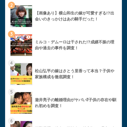
2
【画像あり】横山和生の嫁が可愛すぎる!?出
会いのきっかけはあの騎手だった！
3
ミルコ・デムーロは干された!?成績不振の理
由や過去の事件を調査！
4
松山弘平の嫁はさとう里香って本当？子供や
家族構成を徹底調査！
5
遊井亮子の離婚理由がヤバい⁉︎子供の存在や馴
れ初めを調査！
6