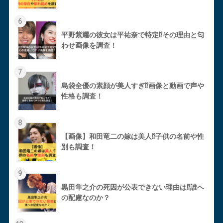
6
平野紫耀の彼女は平祐奈で特定⁉︎その理由と匂
わせ画像を調査！
7
島袋全優の素顔が美人すぎ⁉︎画像と動画で声や
性格も調査！
8
【画像】和田竜二の嫁は美人⁉︎子供の名前や性
別も調査！
9
黒田隼之介の死因が公表できない理由は⁉︎誰へ
の配慮なのか？