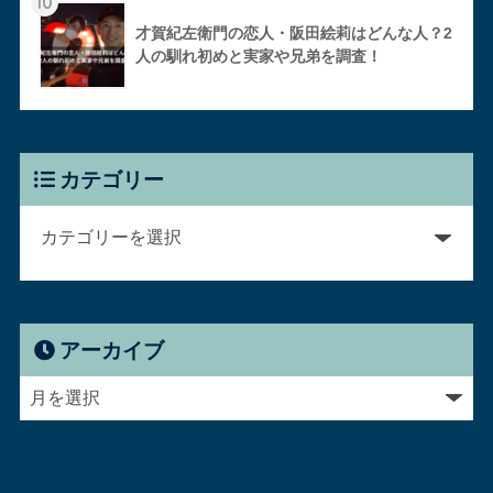
10
才賀紀左衛門の恋人・阪田絵莉はどんな人？2
人の馴れ初めと実家や兄弟を調査！
カテゴリー
アーカイブ