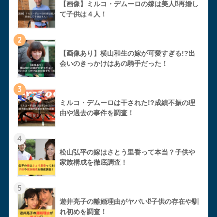
【画像】ミルコ・デムーロの嫁は美人⁉︎再婚し
て子供は４人！
2
【画像あり】横山和生の嫁が可愛すぎる!?出
会いのきっかけはあの騎手だった！
3
ミルコ・デムーロは干された!?成績不振の理
由や過去の事件を調査！
4
松山弘平の嫁はさとう里香って本当？子供や
家族構成を徹底調査！
5
遊井亮子の離婚理由がヤバい⁉︎子供の存在や馴
れ初めを調査！