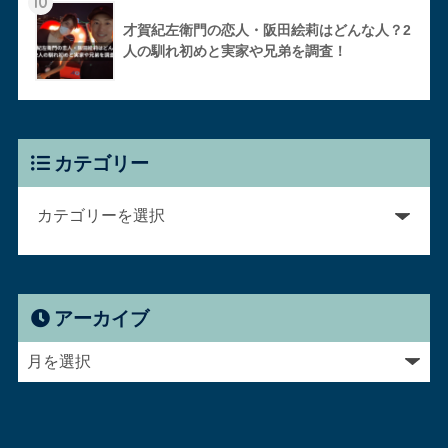
10
才賀紀左衛門の恋人・阪田絵莉はどんな人？2
人の馴れ初めと実家や兄弟を調査！
カテゴリー
アーカイブ