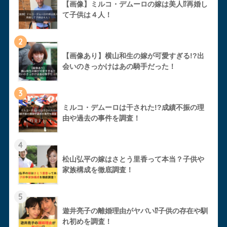
【画像】ミルコ・デムーロの嫁は美人⁉︎再婚し
て子供は４人！
2
【画像あり】横山和生の嫁が可愛すぎる!?出
会いのきっかけはあの騎手だった！
3
ミルコ・デムーロは干された!?成績不振の理
由や過去の事件を調査！
4
松山弘平の嫁はさとう里香って本当？子供や
家族構成を徹底調査！
5
遊井亮子の離婚理由がヤバい⁉︎子供の存在や馴
れ初めを調査！