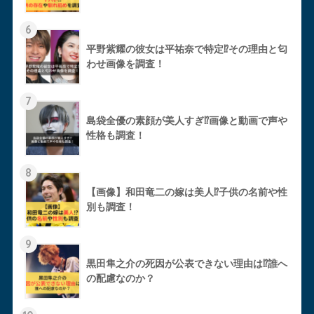
6
平野紫耀の彼女は平祐奈で特定⁉︎その理由と匂
わせ画像を調査！
7
島袋全優の素顔が美人すぎ⁉︎画像と動画で声や
性格も調査！
8
【画像】和田竜二の嫁は美人⁉︎子供の名前や性
別も調査！
9
黒田隼之介の死因が公表できない理由は⁉︎誰へ
の配慮なのか？