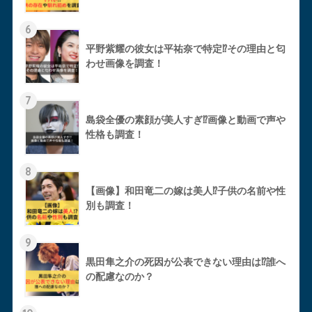
6
平野紫耀の彼女は平祐奈で特定⁉︎その理由と匂
わせ画像を調査！
7
島袋全優の素顔が美人すぎ⁉︎画像と動画で声や
性格も調査！
8
【画像】和田竜二の嫁は美人⁉︎子供の名前や性
別も調査！
9
黒田隼之介の死因が公表できない理由は⁉︎誰へ
の配慮なのか？