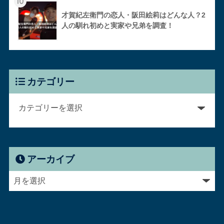
10
才賀紀左衛門の恋人・阪田絵莉はどんな人？2
人の馴れ初めと実家や兄弟を調査！
カテゴリー
アーカイブ