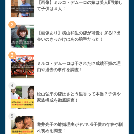
【画像】ミルコ・デムーロの嫁は美人⁉︎再婚し
て子供は４人！
2
【画像あり】横山和生の嫁が可愛すぎる!?出
会いのきっかけはあの騎手だった！
3
ミルコ・デムーロは干された!?成績不振の理
由や過去の事件を調査！
4
松山弘平の嫁はさとう里香って本当？子供や
家族構成を徹底調査！
5
遊井亮子の離婚理由がヤバい⁉︎子供の存在や馴
れ初めを調査！