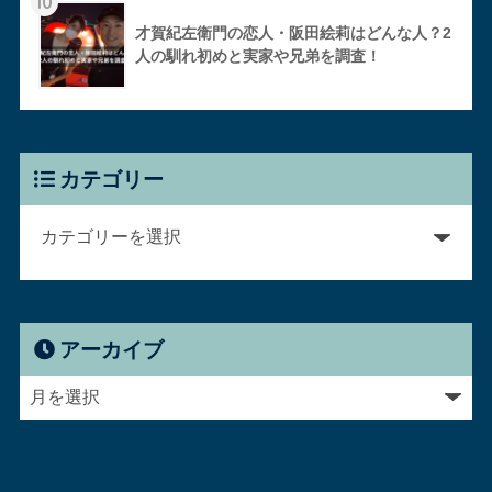
10
才賀紀左衛門の恋人・阪田絵莉はどんな人？2
人の馴れ初めと実家や兄弟を調査！
カテゴリー
アーカイブ