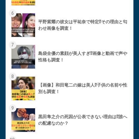
6
平野紫耀の彼女は平祐奈で特定⁉︎その理由と匂
わせ画像を調査！
7
島袋全優の素顔が美人すぎ⁉︎画像と動画で声や
性格も調査！
8
【画像】和田竜二の嫁は美人⁉︎子供の名前や性
別も調査！
9
黒田隼之介の死因が公表できない理由は⁉︎誰へ
の配慮なのか？