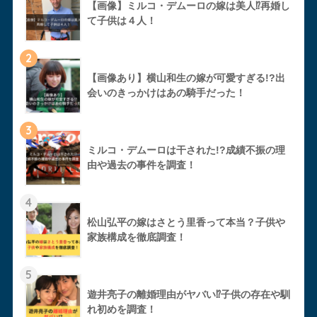
【画像】ミルコ・デムーロの嫁は美人⁉︎再婚し
て子供は４人！
2
【画像あり】横山和生の嫁が可愛すぎる!?出
会いのきっかけはあの騎手だった！
3
ミルコ・デムーロは干された!?成績不振の理
由や過去の事件を調査！
4
松山弘平の嫁はさとう里香って本当？子供や
家族構成を徹底調査！
5
遊井亮子の離婚理由がヤバい⁉︎子供の存在や馴
れ初めを調査！