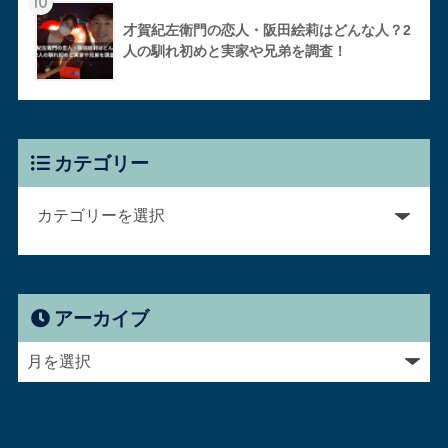
10
才賀紀左衛門の恋人・阪田絵莉はどんな人？2
人の馴れ初めと実家や兄弟を調査！
カテゴリー
アーカイブ