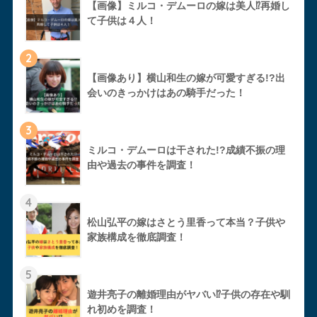
【画像】ミルコ・デムーロの嫁は美人⁉︎再婚し
て子供は４人！
2
【画像あり】横山和生の嫁が可愛すぎる!?出
会いのきっかけはあの騎手だった！
3
ミルコ・デムーロは干された!?成績不振の理
由や過去の事件を調査！
4
松山弘平の嫁はさとう里香って本当？子供や
家族構成を徹底調査！
5
遊井亮子の離婚理由がヤバい⁉︎子供の存在や馴
れ初めを調査！