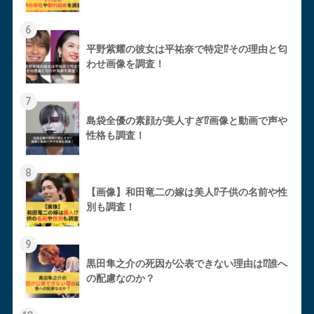
6
平野紫耀の彼女は平祐奈で特定⁉︎その理由と匂
わせ画像を調査！
7
島袋全優の素顔が美人すぎ⁉︎画像と動画で声や
性格も調査！
8
【画像】和田竜二の嫁は美人⁉︎子供の名前や性
別も調査！
9
黒田隼之介の死因が公表できない理由は⁉︎誰へ
の配慮なのか？