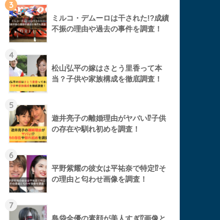
3
ミルコ・デムーロは干された!?成績
不振の理由や過去の事件を調査！
4
松山弘平の嫁はさとう里香って本
当？子供や家族構成を徹底調査！
5
遊井亮子の離婚理由がヤバい⁉︎子供
の存在や馴れ初めを調査！
6
平野紫耀の彼女は平祐奈で特定⁉︎そ
の理由と匂わせ画像を調査！
7
島袋全優の素顔が美人すぎ⁉︎画像と