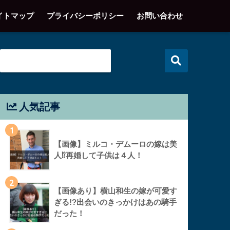
イトマップ
プライバシーポリシー
お問い合わせ
人気記事
1
【画像】ミルコ・デムーロの嫁は美
人⁉︎再婚して子供は４人！
2
【画像あり】横山和生の嫁が可愛す
ぎる!?出会いのきっかけはあの騎手
だった！