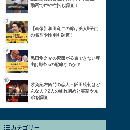
動画で声や性格も調査！
8
【画像】和田竜二の嫁は美人⁉︎子供
の名前や性別も調査！
9
黒田隼之介の死因が公表できない理
由は⁉︎誰への配慮なのか？
10
才賀紀左衛門の恋人・阪田絵莉はど
んな人？2人の馴れ初めと実家や兄
弟を調査！
カテゴリー