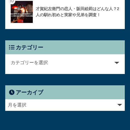
10
才賀紀左衛門の恋人・阪田絵莉はどんな人？2
人の馴れ初めと実家や兄弟を調査！
カテゴリー
アーカイブ