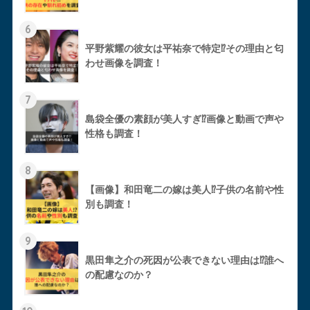
6
平野紫耀の彼女は平祐奈で特定⁉︎その理由と匂
わせ画像を調査！
7
島袋全優の素顔が美人すぎ⁉︎画像と動画で声や
性格も調査！
8
【画像】和田竜二の嫁は美人⁉︎子供の名前や性
別も調査！
9
黒田隼之介の死因が公表できない理由は⁉︎誰へ
の配慮なのか？