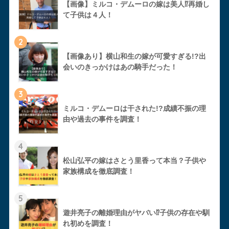
【画像】ミルコ・デムーロの嫁は美人⁉︎再婚し
て子供は４人！
2
【画像あり】横山和生の嫁が可愛すぎる!?出
会いのきっかけはあの騎手だった！
3
ミルコ・デムーロは干された!?成績不振の理
由や過去の事件を調査！
4
松山弘平の嫁はさとう里香って本当？子供や
家族構成を徹底調査！
5
遊井亮子の離婚理由がヤバい⁉︎子供の存在や馴
れ初めを調査！