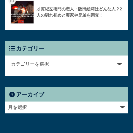
10
才賀紀左衛門の恋人・阪田絵莉はどんな人？2
人の馴れ初めと実家や兄弟を調査！
カテゴリー
アーカイブ