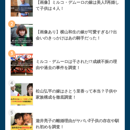
【画像】ミルコ・デムーロの嫁は美人⁉︎再婚し
て子供は４人！
2
【画像あり】横山和生の嫁が可愛すぎる!?出
会いのきっかけはあの騎手だった！
3
ミルコ・デムーロは干された!?成績不振の理
由や過去の事件を調査！
4
松山弘平の嫁はさとう里香って本当？子供や
家族構成を徹底調査！
5
遊井亮子の離婚理由がヤバい⁉︎子供の存在や馴
れ初めを調査！