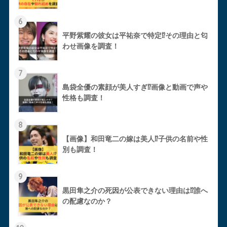
6
平野紫耀の彼女は平祐奈で特定⁉︎その理由と匂
わせ画像を調査！
7
島袋全優の素顔が美人すぎ⁉︎画像と動画で声や
性格も調査！
8
【画像】和田竜二の嫁は美人⁉︎子供の名前や性
別も調査！
9
黒田隼之介の死因が公表できない理由は⁉︎誰へ
の配慮なのか？