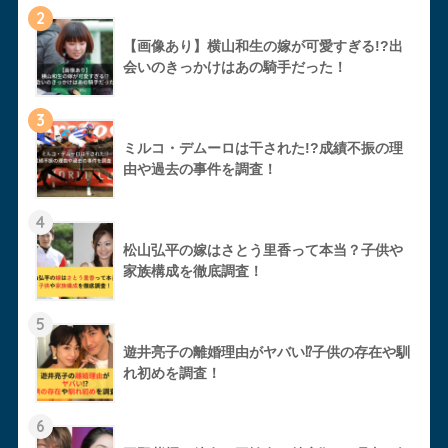
2
【画像あり】横山和生の嫁が可愛すぎる!?出
会いのきっかけはあの騎手だった！
3
ミルコ・デムーロは干された!?成績不振の理
由や過去の事件を調査！
4
松山弘平の嫁はさとう里香って本当？子供や
家族構成を徹底調査！
5
遊井亮子の離婚理由がヤバい⁉︎子供の存在や馴
れ初めを調査！
6