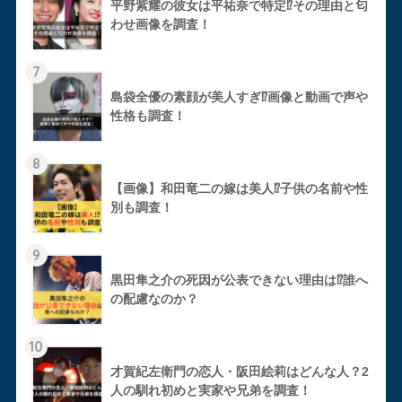
平野紫耀の彼女は平祐奈で特定⁉︎その理由と匂
わせ画像を調査！
7
島袋全優の素顔が美人すぎ⁉︎画像と動画で声や
性格も調査！
8
【画像】和田竜二の嫁は美人⁉︎子供の名前や性
別も調査！
9
黒田隼之介の死因が公表できない理由は⁉︎誰へ
の配慮なのか？
10
才賀紀左衛門の恋人・阪田絵莉はどんな人？2
人の馴れ初めと実家や兄弟を調査！