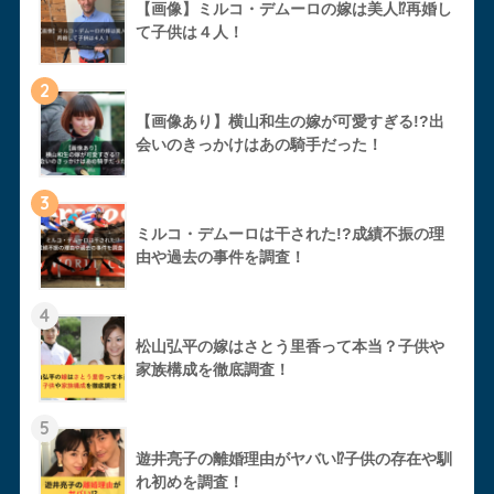
【画像】ミルコ・デムーロの嫁は美人⁉︎再婚し
て子供は４人！
2
【画像あり】横山和生の嫁が可愛すぎる!?出
会いのきっかけはあの騎手だった！
3
ミルコ・デムーロは干された!?成績不振の理
由や過去の事件を調査！
4
松山弘平の嫁はさとう里香って本当？子供や
家族構成を徹底調査！
5
遊井亮子の離婚理由がヤバい⁉︎子供の存在や馴
れ初めを調査！