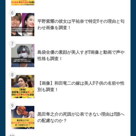
6
平野紫耀の彼女は平祐奈で特定⁉︎その理由と匂
わせ画像を調査！
7
島袋全優の素顔が美人すぎ⁉︎画像と動画で声や
性格も調査！
8
【画像】和田竜二の嫁は美人⁉︎子供の名前や性
別も調査！
9
黒田隼之介の死因が公表できない理由は⁉︎誰へ
の配慮なのか？