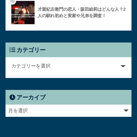
10
才賀紀左衛門の恋人・阪田絵莉はどんな人？2
人の馴れ初めと実家や兄弟を調査！
カテゴリー
アーカイブ