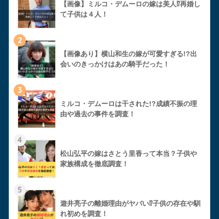
【画像】ミルコ・デムーロの嫁は美人⁉︎再婚し
て子供は４人！
2
【画像あり】横山和生の嫁が可愛すぎる!?出
会いのきっかけはあの騎手だった！
3
ミルコ・デムーロは干された!?成績不振の理
由や過去の事件を調査！
4
松山弘平の嫁はさとう里香って本当？子供や
家族構成を徹底調査！
5
遊井亮子の離婚理由がヤバい⁉︎子供の存在や馴
れ初めを調査！