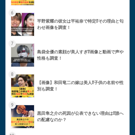
6
平野紫耀の彼女は平祐奈で特定⁉︎その理由と匂
わせ画像を調査！
7
島袋全優の素顔が美人すぎ⁉︎画像と動画で声や
性格も調査！
8
【画像】和田竜二の嫁は美人⁉︎子供の名前や性
別も調査！
9
黒田隼之介の死因が公表できない理由は⁉︎誰へ
の配慮なのか？