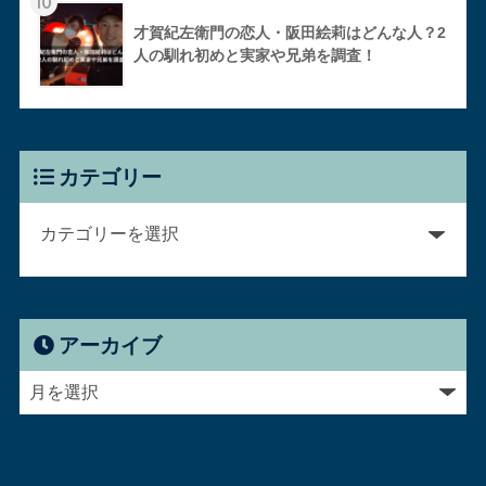
10
才賀紀左衛門の恋人・阪田絵莉はどんな人？2
人の馴れ初めと実家や兄弟を調査！
カテゴリー
アーカイブ