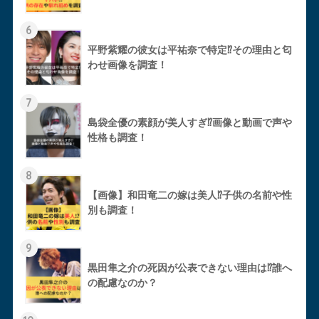
6
平野紫耀の彼女は平祐奈で特定⁉︎その理由と匂
わせ画像を調査！
7
島袋全優の素顔が美人すぎ⁉︎画像と動画で声や
性格も調査！
8
【画像】和田竜二の嫁は美人⁉︎子供の名前や性
別も調査！
9
黒田隼之介の死因が公表できない理由は⁉︎誰へ
の配慮なのか？