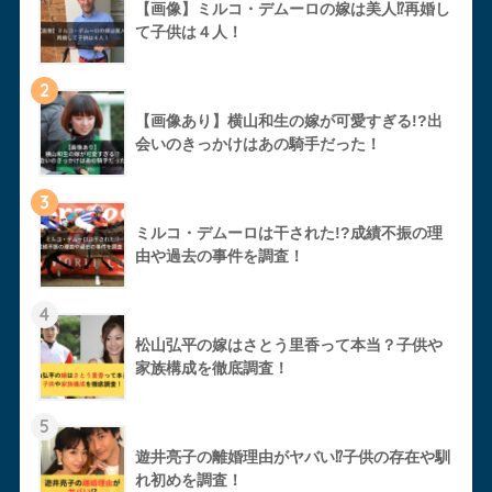
【画像】ミルコ・デムーロの嫁は美人⁉︎再婚し
て子供は４人！
2
【画像あり】横山和生の嫁が可愛すぎる!?出
会いのきっかけはあの騎手だった！
3
ミルコ・デムーロは干された!?成績不振の理
由や過去の事件を調査！
4
松山弘平の嫁はさとう里香って本当？子供や
家族構成を徹底調査！
5
遊井亮子の離婚理由がヤバい⁉︎子供の存在や馴
れ初めを調査！