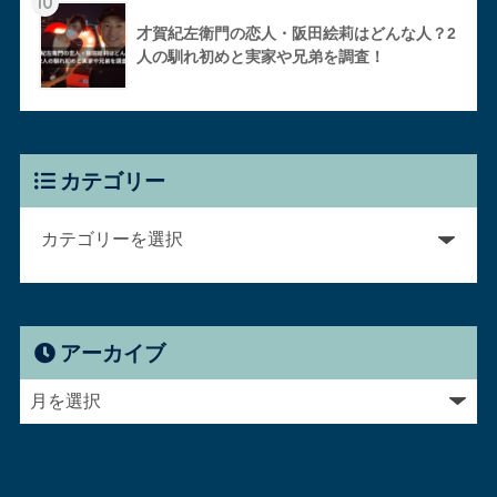
10
才賀紀左衛門の恋人・阪田絵莉はどんな人？2
人の馴れ初めと実家や兄弟を調査！
カテゴリー
アーカイブ