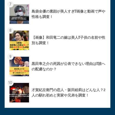
7
島袋全優の素顔が美人すぎ⁉︎画像と動画で声や
性格も調査！
8
【画像】和田竜二の嫁は美人⁉︎子供の名前や性
別も調査！
9
黒田隼之介の死因が公表できない理由は⁉︎誰へ
の配慮なのか？
10
才賀紀左衛門の恋人・阪田絵莉はどんな人？2
人の馴れ初めと実家や兄弟を調査！