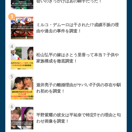
会いのきっかけはあの騎手だった！
3
ミルコ・デムーロは干された!?成績不振の理
由や過去の事件を調査！
4
松山弘平の嫁はさとう里香って本当？子供や
家族構成を徹底調査！
5
遊井亮子の離婚理由がヤバい⁉︎子供の存在や馴
れ初めを調査！
6
平野紫耀の彼女は平祐奈で特定⁉︎その理由と匂
わせ画像を調査！