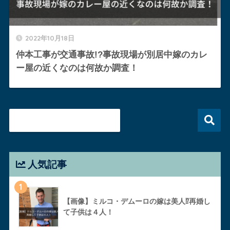
2022年10月18日
仲本工事が交通事故!?事故現場が別居中嫁のカレ
ー屋の近くなのは何故か調査！
人気記事
1
【画像】ミルコ・デムーロの嫁は美人⁉︎再婚し
て子供は４人！