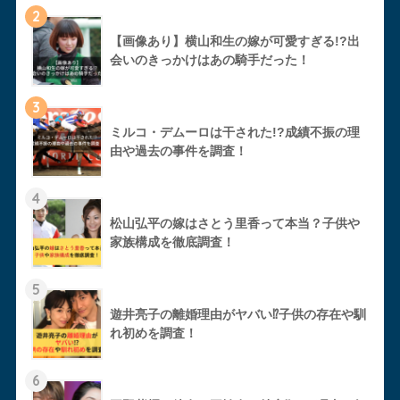
2
【画像あり】横山和生の嫁が可愛すぎる!?出
会いのきっかけはあの騎手だった！
3
ミルコ・デムーロは干された!?成績不振の理
由や過去の事件を調査！
4
松山弘平の嫁はさとう里香って本当？子供や
家族構成を徹底調査！
5
遊井亮子の離婚理由がヤバい⁉︎子供の存在や馴
れ初めを調査！
6