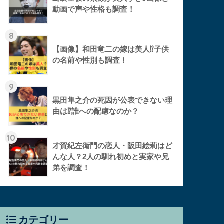
動画で声や性格も調査！
8
【画像】和田竜二の嫁は美人⁉︎子供
の名前や性別も調査！
9
黒田隼之介の死因が公表できない理
由は⁉︎誰への配慮なのか？
10
才賀紀左衛門の恋人・阪田絵莉はど
んな人？2人の馴れ初めと実家や兄
弟を調査！
カテゴリー