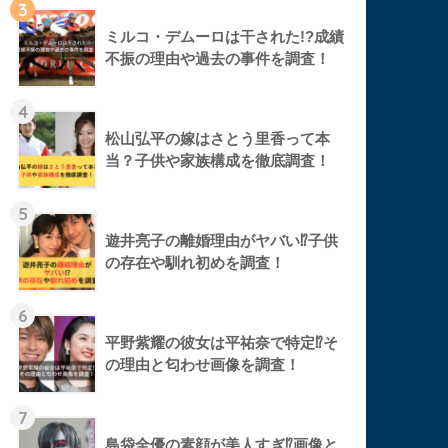
3
ミルコ・デムーロは干された!?成績
不振の理由や過去の事件を調査！
4
松山弘平の嫁はさとう里香って本
当？子供や家族構成を徹底調査！
5
遊井亮子の離婚理由がヤバい⁉︎子供
の存在や馴れ初めを調査！
6
平野紫耀の彼女は平祐奈で特定⁉︎そ
の理由と匂わせ画像を調査！
7
島袋全優の素顔が美人すぎ⁉︎画像と