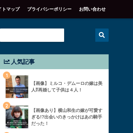
イトマップ
プライバシーポリシー
お問い合わせ
人気記事
1
【画像】ミルコ・デムーロの嫁は美
人⁉︎再婚して子供は４人！
2
【画像あり】横山和生の嫁が可愛す
ぎる!?出会いのきっかけはあの騎手
だった！