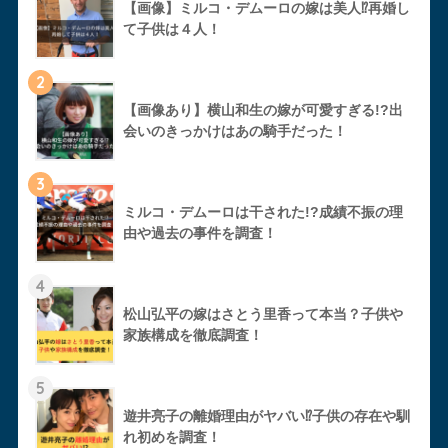
【画像】ミルコ・デムーロの嫁は美人⁉︎再婚し
て子供は４人！
2
【画像あり】横山和生の嫁が可愛すぎる!?出
会いのきっかけはあの騎手だった！
3
ミルコ・デムーロは干された!?成績不振の理
由や過去の事件を調査！
4
松山弘平の嫁はさとう里香って本当？子供や
家族構成を徹底調査！
5
遊井亮子の離婚理由がヤバい⁉︎子供の存在や馴
れ初めを調査！