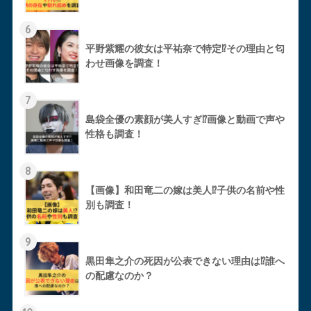
6
平野紫耀の彼女は平祐奈で特定⁉︎その理由と匂
わせ画像を調査！
7
島袋全優の素顔が美人すぎ⁉︎画像と動画で声や
性格も調査！
8
【画像】和田竜二の嫁は美人⁉︎子供の名前や性
別も調査！
9
黒田隼之介の死因が公表できない理由は⁉︎誰へ
の配慮なのか？