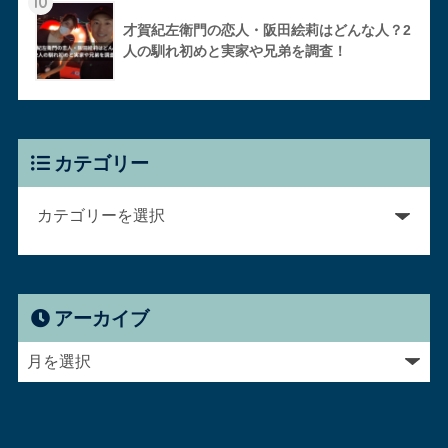
10
才賀紀左衛門の恋人・阪田絵莉はどんな人？2
人の馴れ初めと実家や兄弟を調査！
カテゴリー
アーカイブ