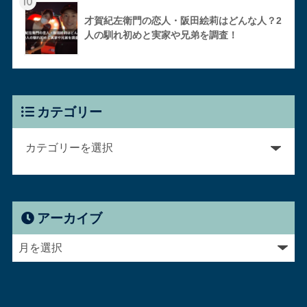
10
才賀紀左衛門の恋人・阪田絵莉はどんな人？2
人の馴れ初めと実家や兄弟を調査！
カテゴリー
アーカイブ