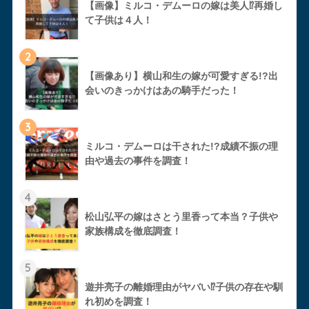
【画像】ミルコ・デムーロの嫁は美人⁉︎再婚し
て子供は４人！
2
【画像あり】横山和生の嫁が可愛すぎる!?出
会いのきっかけはあの騎手だった！
3
ミルコ・デムーロは干された!?成績不振の理
由や過去の事件を調査！
4
松山弘平の嫁はさとう里香って本当？子供や
家族構成を徹底調査！
5
遊井亮子の離婚理由がヤバい⁉︎子供の存在や馴
れ初めを調査！