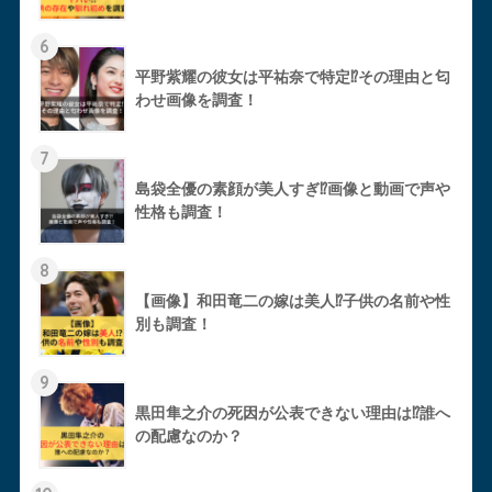
6
平野紫耀の彼女は平祐奈で特定⁉︎その理由と匂
わせ画像を調査！
7
島袋全優の素顔が美人すぎ⁉︎画像と動画で声や
性格も調査！
8
【画像】和田竜二の嫁は美人⁉︎子供の名前や性
別も調査！
9
黒田隼之介の死因が公表できない理由は⁉︎誰へ
の配慮なのか？