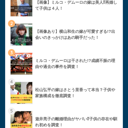
【画像】ミルコ・デムーロの嫁は美人⁉︎再婚し
て子供は４人！
2
【画像あり】横山和生の嫁が可愛すぎる!?出
会いのきっかけはあの騎手だった！
3
ミルコ・デムーロは干された!?成績不振の理
由や過去の事件を調査！
4
松山弘平の嫁はさとう里香って本当？子供や
家族構成を徹底調査！
5
遊井亮子の離婚理由がヤバい⁉︎子供の存在や馴
れ初めを調査！