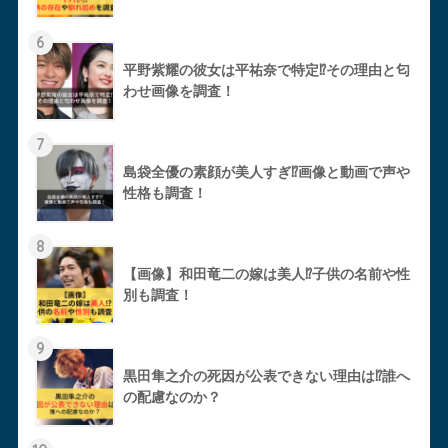
6
平野紫耀の彼女は平祐奈で特定⁉︎その理由と匂
わせ画像を調査！
7
島袋全優の素顔が美人すぎ⁉︎画像と動画で声や
性格も調査！
8
【画像】和田竜二の嫁は美人⁉︎子供の名前や性
別も調査！
9
黒田隼之介の死因が公表できない理由は⁉︎誰へ
の配慮なのか？