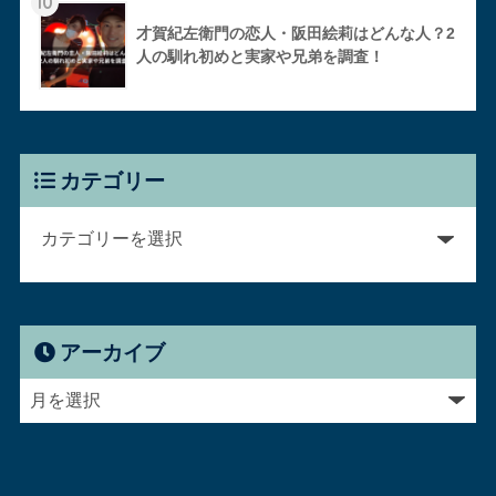
10
才賀紀左衛門の恋人・阪田絵莉はどんな人？2
人の馴れ初めと実家や兄弟を調査！
カテゴリー
アーカイブ