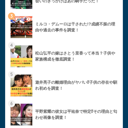
会いのきっかけはあの騎手だった！
3
ミルコ・デムーロは干された!?成績不振の理
由や過去の事件を調査！
4
松山弘平の嫁はさとう里香って本当？子供や
家族構成を徹底調査！
5
遊井亮子の離婚理由がヤバい⁉︎子供の存在や馴
れ初めを調査！
6
平野紫耀の彼女は平祐奈で特定⁉︎その理由と匂
わせ画像を調査！