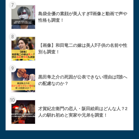
7
島袋全優の素顔が美人すぎ⁉︎画像と動画で声や
性格も調査！
8
【画像】和田竜二の嫁は美人⁉︎子供の名前や性
別も調査！
9
黒田隼之介の死因が公表できない理由は⁉︎誰へ
の配慮なのか？
10
才賀紀左衛門の恋人・阪田絵莉はどんな人？2
人の馴れ初めと実家や兄弟を調査！