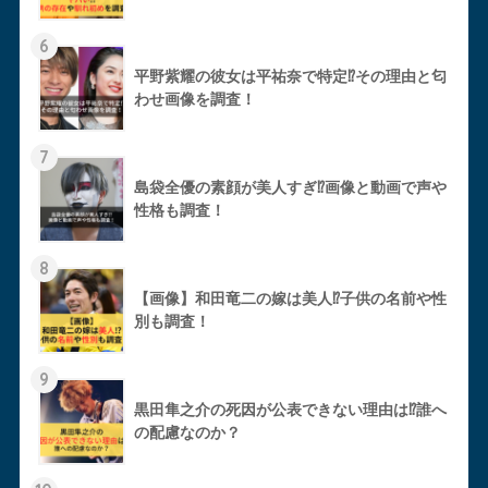
6
平野紫耀の彼女は平祐奈で特定⁉︎その理由と匂
わせ画像を調査！
7
島袋全優の素顔が美人すぎ⁉︎画像と動画で声や
性格も調査！
8
【画像】和田竜二の嫁は美人⁉︎子供の名前や性
別も調査！
9
黒田隼之介の死因が公表できない理由は⁉︎誰へ
の配慮なのか？