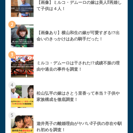
【画像】ミルコ・デムーロの嫁は美人⁉︎再婚し
て子供は４人！
2
【画像あり】横山和生の嫁が可愛すぎる!?出
会いのきっかけはあの騎手だった！
3
ミルコ・デムーロは干された!?成績不振の理
由や過去の事件を調査！
4
松山弘平の嫁はさとう里香って本当？子供や
家族構成を徹底調査！
5
遊井亮子の離婚理由がヤバい⁉︎子供の存在や馴
れ初めを調査！