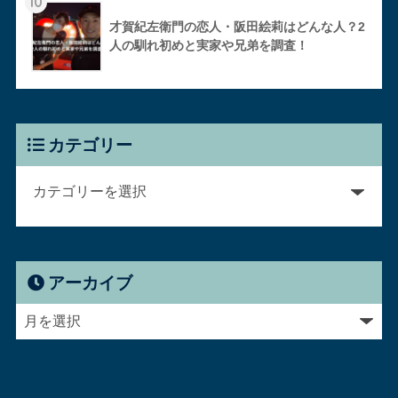
10
才賀紀左衛門の恋人・阪田絵莉はどんな人？2
人の馴れ初めと実家や兄弟を調査！
カテゴリー
アーカイブ