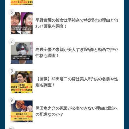
6
平野紫耀の彼女は平祐奈で特定⁉︎その理由と匂
わせ画像を調査！
7
島袋全優の素顔が美人すぎ⁉︎画像と動画で声や
性格も調査！
8
【画像】和田竜二の嫁は美人⁉︎子供の名前や性
別も調査！
9
黒田隼之介の死因が公表できない理由は⁉︎誰へ
の配慮なのか？