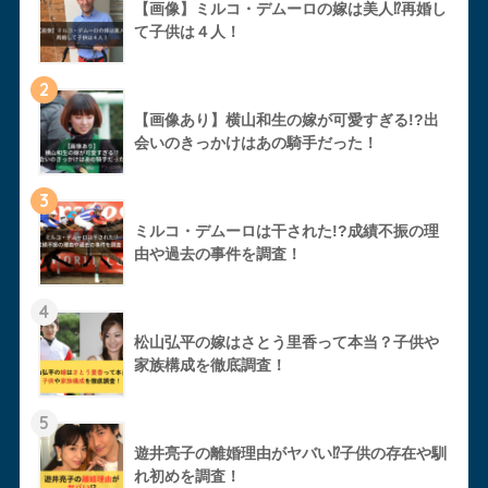
【画像】ミルコ・デムーロの嫁は美人⁉︎再婚し
て子供は４人！
2
【画像あり】横山和生の嫁が可愛すぎる!?出
会いのきっかけはあの騎手だった！
3
ミルコ・デムーロは干された!?成績不振の理
由や過去の事件を調査！
4
松山弘平の嫁はさとう里香って本当？子供や
家族構成を徹底調査！
5
遊井亮子の離婚理由がヤバい⁉︎子供の存在や馴
れ初めを調査！