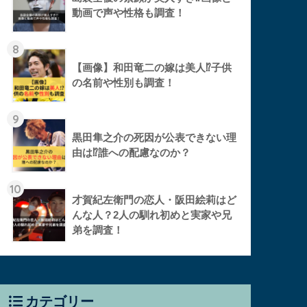
動画で声や性格も調査！
8
【画像】和田竜二の嫁は美人⁉︎子供
の名前や性別も調査！
9
黒田隼之介の死因が公表できない理
由は⁉︎誰への配慮なのか？
10
才賀紀左衛門の恋人・阪田絵莉はど
んな人？2人の馴れ初めと実家や兄
弟を調査！
カテゴリー