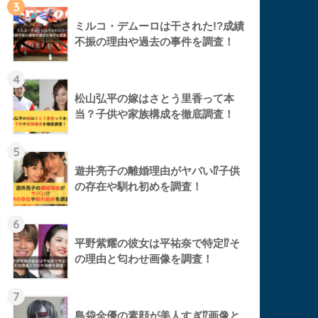
3
ミルコ・デムーロは干された!?成績
不振の理由や過去の事件を調査！
4
松山弘平の嫁はさとう里香って本
当？子供や家族構成を徹底調査！
5
遊井亮子の離婚理由がヤバい⁉︎子供
の存在や馴れ初めを調査！
6
平野紫耀の彼女は平祐奈で特定⁉︎そ
の理由と匂わせ画像を調査！
7
島袋全優の素顔が美人すぎ⁉︎画像と