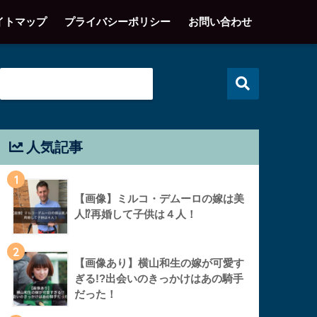
イトマップ
プライバシーポリシー
お問い合わせ
人気記事
1
【画像】ミルコ・デムーロの嫁は美
人⁉︎再婚して子供は４人！
2
【画像あり】横山和生の嫁が可愛す
ぎる!?出会いのきっかけはあの騎手
だった！