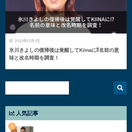
2022年12月1日
氷川きよしの復帰後は覚醒してKiinaに⁉︎名前の意
味と改名時期を調査！
人気記事
1