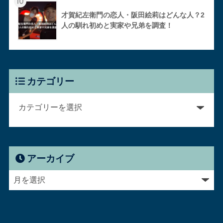
10
才賀紀左衛門の恋人・阪田絵莉はどんな人？2
人の馴れ初めと実家や兄弟を調査！
カテゴリー
アーカイブ