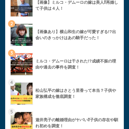
【画像】ミルコ・デムーロの嫁は美人⁉︎再婚し
て子供は４人！
2
【画像あり】横山和生の嫁が可愛すぎる!?出
会いのきっかけはあの騎手だった！
3
ミルコ・デムーロは干された!?成績不振の理
由や過去の事件を調査！
4
松山弘平の嫁はさとう里香って本当？子供や
家族構成を徹底調査！
5
遊井亮子の離婚理由がヤバい⁉︎子供の存在や馴
れ初めを調査！