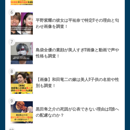
6
平野紫耀の彼女は平祐奈で特定⁉︎その理由と匂
わせ画像を調査！
7
島袋全優の素顔が美人すぎ⁉︎画像と動画で声や
性格も調査！
8
【画像】和田竜二の嫁は美人⁉︎子供の名前や性
別も調査！
9
黒田隼之介の死因が公表できない理由は⁉︎誰へ
の配慮なのか？