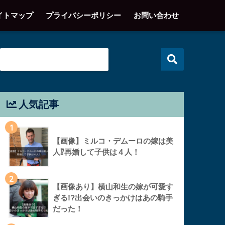
イトマップ
プライバシーポリシー
お問い合わせ
人気記事
1
【画像】ミルコ・デムーロの嫁は美
人⁉︎再婚して子供は４人！
2
【画像あり】横山和生の嫁が可愛す
ぎる!?出会いのきっかけはあの騎手
だった！