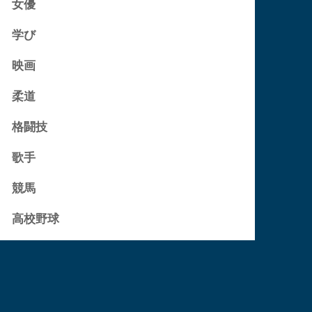
女優
学び
映画
柔道
格闘技
歌手
競馬
高校野球