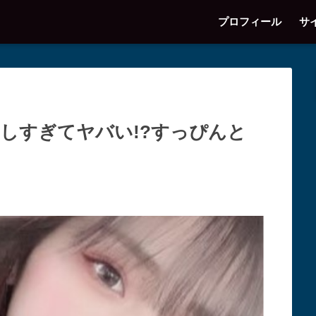
プロフィール
サ
工しすぎてヤバい!?すっぴんと