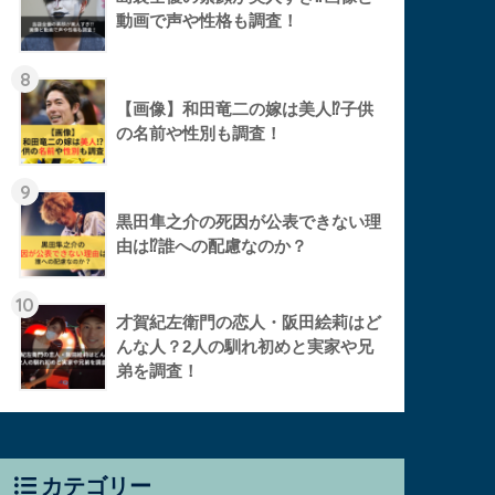
動画で声や性格も調査！
8
【画像】和田竜二の嫁は美人⁉︎子供
の名前や性別も調査！
9
黒田隼之介の死因が公表できない理
由は⁉︎誰への配慮なのか？
10
才賀紀左衛門の恋人・阪田絵莉はど
んな人？2人の馴れ初めと実家や兄
弟を調査！
カテゴリー