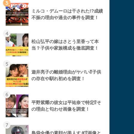
3
ミルコ・デムーロは干された!?成績
不振の理由や過去の事件を調査！
4
松山弘平の嫁はさとう里香って本
当？子供や家族構成を徹底調査！
5
遊井亮子の離婚理由がヤバい⁉︎子供
の存在や馴れ初めを調査！
6
平野紫耀の彼女は平祐奈で特定⁉︎そ
の理由と匂わせ画像を調査！
7
島袋全優の素顔が美人すぎ⁉︎画像と