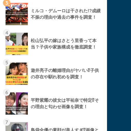
3
ミルコ・デムーロは干された!?成績
不振の理由や過去の事件を調査！
4
松山弘平の嫁はさとう里香って本
当？子供や家族構成を徹底調査！
5
遊井亮子の離婚理由がヤバい⁉︎子供
の存在や馴れ初めを調査！
6
平野紫耀の彼女は平祐奈で特定⁉︎そ
の理由と匂わせ画像を調査！
7
島袋全優の素顔が美人すぎ⁉︎画像と