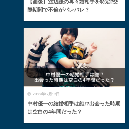
【画像】渡辺謙の再々婚相手を特定⁉︎交
際期間で不倫がバレバレ？
2022年12月19日
中村優一の結婚相手は誰!?出会った時期
は空白の4年間だった？