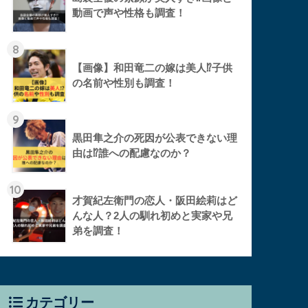
動画で声や性格も調査！
8
【画像】和田竜二の嫁は美人⁉︎子供
の名前や性別も調査！
9
黒田隼之介の死因が公表できない理
由は⁉︎誰への配慮なのか？
10
才賀紀左衛門の恋人・阪田絵莉はど
んな人？2人の馴れ初めと実家や兄
弟を調査！
カテゴリー