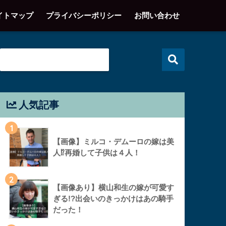
イトマップ
プライバシーポリシー
お問い合わせ
人気記事
1
【画像】ミルコ・デムーロの嫁は美
人⁉︎再婚して子供は４人！
2
【画像あり】横山和生の嫁が可愛す
ぎる!?出会いのきっかけはあの騎手
だった！