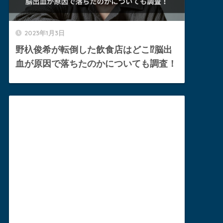
2023年1月3日
野杁俊希が転倒した飲食店はどこ⁉︎脳出
血が原因で落ちたのかについても調査！