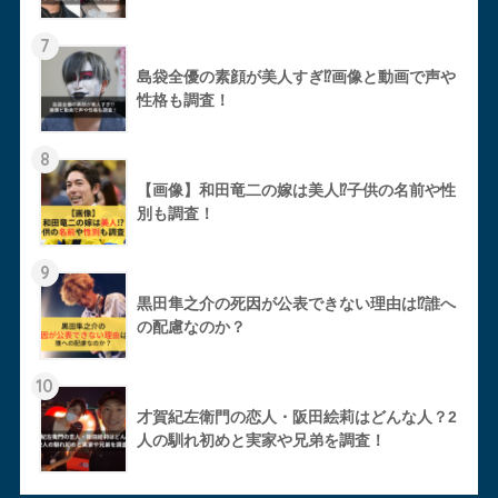
7
島袋全優の素顔が美人すぎ⁉︎画像と動画で声や
性格も調査！
8
【画像】和田竜二の嫁は美人⁉︎子供の名前や性
別も調査！
9
黒田隼之介の死因が公表できない理由は⁉︎誰へ
の配慮なのか？
10
才賀紀左衛門の恋人・阪田絵莉はどんな人？2
人の馴れ初めと実家や兄弟を調査！