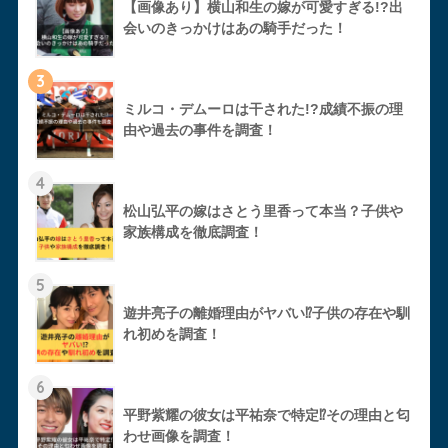
【画像あり】横山和生の嫁が可愛すぎる!?出
会いのきっかけはあの騎手だった！
3
ミルコ・デムーロは干された!?成績不振の理
由や過去の事件を調査！
4
松山弘平の嫁はさとう里香って本当？子供や
家族構成を徹底調査！
5
遊井亮子の離婚理由がヤバい⁉︎子供の存在や馴
れ初めを調査！
6
平野紫耀の彼女は平祐奈で特定⁉︎その理由と匂
わせ画像を調査！