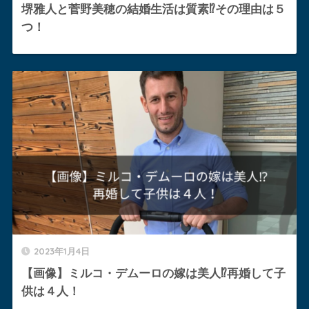
堺雅人と菅野美穂の結婚生活は質素⁉︎その理由は５
つ！
2023年1月4日
【画像】ミルコ・デムーロの嫁は美人⁉︎再婚して子
供は４人！