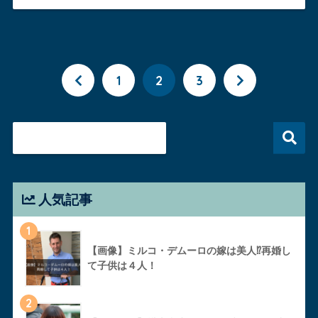
1
2
3
人気記事
1
【画像】ミルコ・デムーロの嫁は美人⁉︎再婚し
て子供は４人！
2