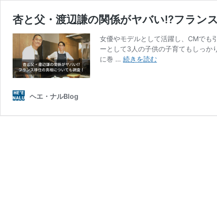
杏と父・渡辺謙の関係がヤバい⁉︎フラン
女優やモデルとして活躍し、CMでも
ーとして3人の子供の子育てもしっか
杏
に巻 …
続きを読む
と
父・
渡
ヘエ・ナルBlog
辺
謙
の
関
係
が
ヤ
バ
い⁉︎
フ
ラ
ン