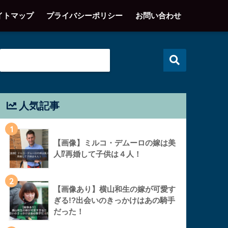
イトマップ
プライバシーポリシー
お問い合わせ
人気記事
1
【画像】ミルコ・デムーロの嫁は美
人⁉︎再婚して子供は４人！
2
【画像あり】横山和生の嫁が可愛す
ぎる!?出会いのきっかけはあの騎手
だった！