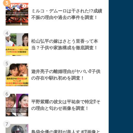
3
ミルコ・デムーロは干された!?成績
不振の理由や過去の事件を調査！
4
松山弘平の嫁はさとう里香って本
当？子供や家族構成を徹底調査！
5
遊井亮子の離婚理由がヤバい⁉︎子供
の存在や馴れ初めを調査！
6
平野紫耀の彼女は平祐奈で特定⁉︎そ
の理由と匂わせ画像を調査！
7
島袋全優の素顔が美人すぎ⁉︎画像と