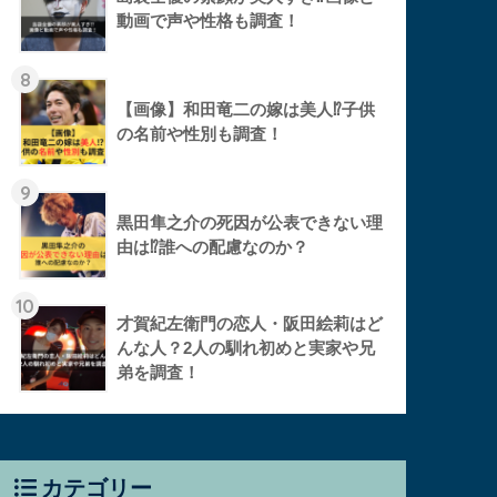
動画で声や性格も調査！
8
【画像】和田竜二の嫁は美人⁉︎子供
の名前や性別も調査！
9
黒田隼之介の死因が公表できない理
由は⁉︎誰への配慮なのか？
10
才賀紀左衛門の恋人・阪田絵莉はど
んな人？2人の馴れ初めと実家や兄
弟を調査！
カテゴリー