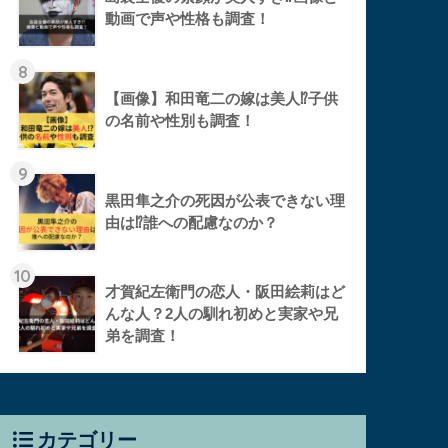
動画で声や性格も調査！
8
【画像】和田竜二の嫁は美人⁉︎子供
の名前や性別も調査！
9
黒田隼之介の死因が公表できない理
由は⁉︎誰への配慮なのか？
10
才賀紀左衛門の恋人・阪田絵莉はど
んな人？2人の馴れ初めと実家や兄
弟を調査！
カテゴリー