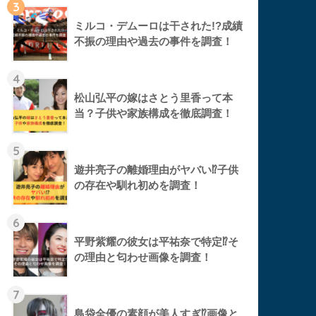
3
ミルコ・デムーロは干された!?成績
不振の理由や過去の事件を調査！
4
松山弘平の嫁はさとう里香って本
当？子供や家族構成を徹底調査！
5
遊井亮子の離婚理由がヤバい⁉︎子供
の存在や馴れ初めを調査！
6
平野紫耀の彼女は平祐奈で特定⁉︎そ
の理由と匂わせ画像を調査！
7
島袋全優の素顔が美人すぎ⁉︎画像と