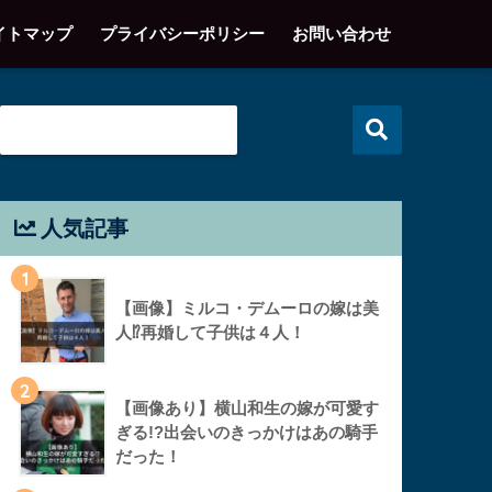
イトマップ
プライバシーポリシー
お問い合わせ
人気記事
1
【画像】ミルコ・デムーロの嫁は美
人⁉︎再婚して子供は４人！
2
【画像あり】横山和生の嫁が可愛す
ぎる!?出会いのきっかけはあの騎手
だった！