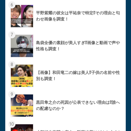
6
平野紫耀の彼女は平祐奈で特定⁉︎その理由と匂
わせ画像を調査！
7
島袋全優の素顔が美人すぎ⁉︎画像と動画で声や
性格も調査！
8
【画像】和田竜二の嫁は美人⁉︎子供の名前や性
別も調査！
9
黒田隼之介の死因が公表できない理由は⁉︎誰へ
の配慮なのか？
10