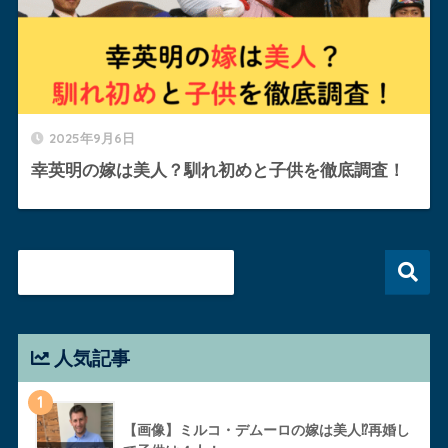
2025年9月6日
幸英明の嫁は美人？馴れ初めと子供を徹底調査！
人気記事
1
【画像】ミルコ・デムーロの嫁は美人⁉︎再婚し