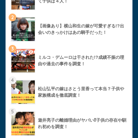
て子供は４人！
2
【画像あり】横山和生の嫁が可愛すぎる!?出
会いのきっかけはあの騎手だった！
3
ミルコ・デムーロは干された!?成績不振の理
由や過去の事件を調査！
4
松山弘平の嫁はさとう里香って本当？子供や
家族構成を徹底調査！
5
遊井亮子の離婚理由がヤバい⁉︎子供の存在や馴
れ初めを調査！