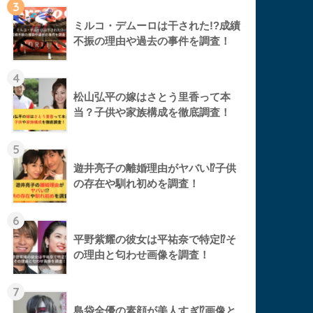
3
ミルコ・デムーロは干された!?成績
不振の理由や過去の事件を調査！
4
松山弘平の嫁はさとう里香って本
当？子供や家族構成を徹底調査！
5
遊井亮子の離婚理由がヤバい⁉︎子供
の存在や馴れ初めを調査！
6
平野紫耀の彼女は平祐奈で特定⁉︎そ
の理由と匂わせ画像を調査！
7
島袋全優の素顔が美人すぎ⁉︎画像と