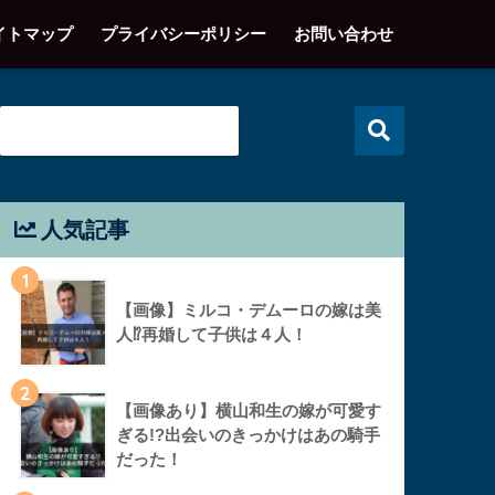
イトマップ
プライバシーポリシー
お問い合わせ
人気記事
1
【画像】ミルコ・デムーロの嫁は美
人⁉︎再婚して子供は４人！
2
【画像あり】横山和生の嫁が可愛す
ぎる!?出会いのきっかけはあの騎手
だった！