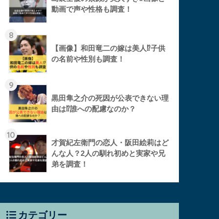
動画で声や性格も調査！
8
【画像】和田竜二の嫁は美人⁉︎子供
の名前や性別も調査！
9
黒田隼之介の死因が公表できない理
由は⁉︎誰への配慮なのか？
10
才賀紀左衛門の恋人・阪田絵莉はど
んな人？2人の馴れ初めと実家や兄
弟を調査！
カテゴリー