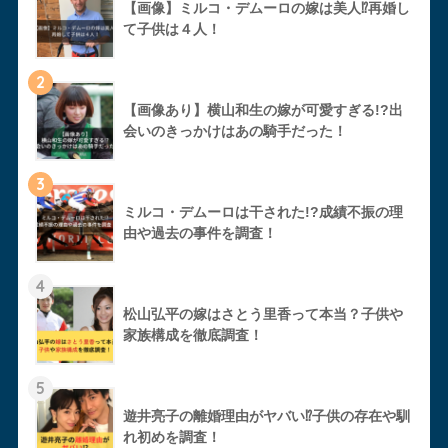
【画像】ミルコ・デムーロの嫁は美人⁉︎再婚し
て子供は４人！
2
【画像あり】横山和生の嫁が可愛すぎる!?出
会いのきっかけはあの騎手だった！
3
ミルコ・デムーロは干された!?成績不振の理
由や過去の事件を調査！
4
松山弘平の嫁はさとう里香って本当？子供や
家族構成を徹底調査！
5
遊井亮子の離婚理由がヤバい⁉︎子供の存在や馴
れ初めを調査！