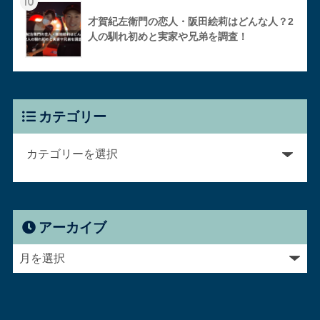
10
才賀紀左衛門の恋人・阪田絵莉はどんな人？2
人の馴れ初めと実家や兄弟を調査！
カテゴリー
アーカイブ