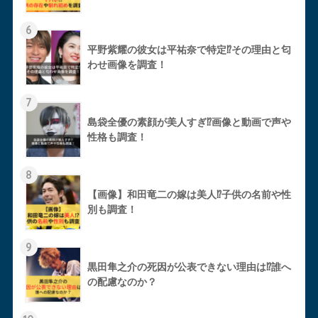
6
平野紫耀の彼女は平祐奈で特定⁉︎その理由と匂
わせ画像を調査！
7
島袋全優の素顔が美人すぎ⁉︎画像と動画で声や
性格も調査！
8
【画像】和田竜二の嫁は美人⁉︎子供の名前や性
別も調査！
9
黒田隼之介の死因が公表できない理由は⁉︎誰へ
の配慮なのか？