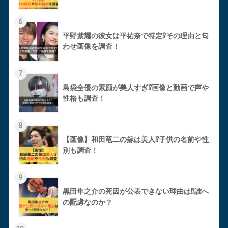
6
平野紫耀の彼女は平祐奈で特定⁉︎その理由と匂
わせ画像を調査！
7
島袋全優の素顔が美人すぎ⁉︎画像と動画で声や
性格も調査！
8
【画像】和田竜二の嫁は美人⁉︎子供の名前や性
別も調査！
9
黒田隼之介の死因が公表できない理由は⁉︎誰へ
の配慮なのか？