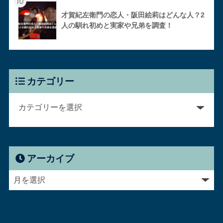
10
才賀紀左衛門の恋人・阪田絵莉はどんな人？2
人の馴れ初めと実家や兄弟を調査！
カテゴリー
アーカイブ