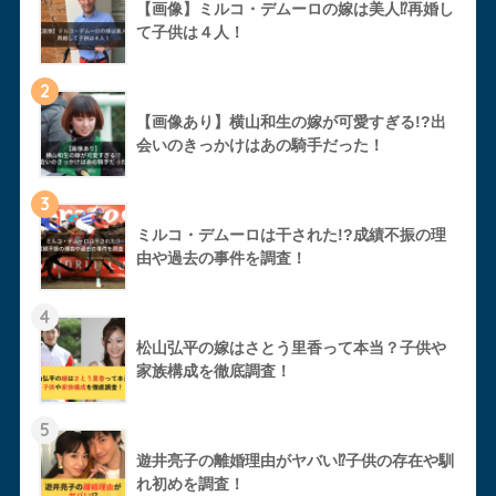
【画像】ミルコ・デムーロの嫁は美人⁉︎再婚し
て子供は４人！
2
【画像あり】横山和生の嫁が可愛すぎる!?出
会いのきっかけはあの騎手だった！
3
ミルコ・デムーロは干された!?成績不振の理
由や過去の事件を調査！
4
松山弘平の嫁はさとう里香って本当？子供や
家族構成を徹底調査！
5
遊井亮子の離婚理由がヤバい⁉︎子供の存在や馴
れ初めを調査！