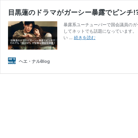
目黒蓮のドラマがガーシー暴露でピンチ!?そ
暴露系ユーチューバーで国会議員のガ
してネットでも話題になっています。 
目
い …
続きを読む
黒
蓮
の
ヘエ・ナルBlog
ド
ラ
マ
が
ガ
ー
シ
ー
暴
露
で
ピ