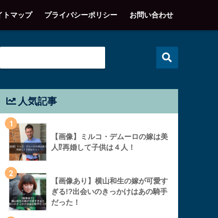
イトマップ
プライバシーポリシー
お問い合わせ
人気記事
1
【画像】ミルコ・デムーロの嫁は美
人⁉︎再婚して子供は４人！
2
【画像あり】横山和生の嫁が可愛す
ぎる!?出会いのきっかけはあの騎手
だった！