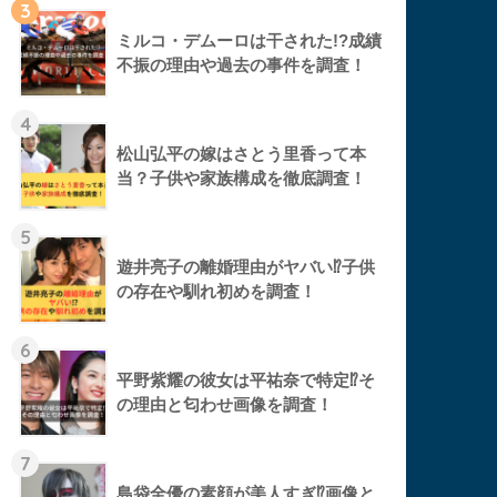
3
ミルコ・デムーロは干された!?成績
不振の理由や過去の事件を調査！
4
松山弘平の嫁はさとう里香って本
当？子供や家族構成を徹底調査！
5
遊井亮子の離婚理由がヤバい⁉︎子供
の存在や馴れ初めを調査！
6
平野紫耀の彼女は平祐奈で特定⁉︎そ
の理由と匂わせ画像を調査！
7
島袋全優の素顔が美人すぎ⁉︎画像と