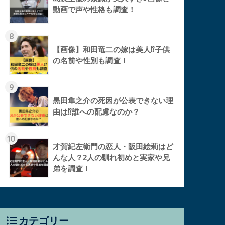
動画で声や性格も調査！
8
【画像】和田竜二の嫁は美人⁉︎子供
の名前や性別も調査！
9
黒田隼之介の死因が公表できない理
由は⁉︎誰への配慮なのか？
10
才賀紀左衛門の恋人・阪田絵莉はど
んな人？2人の馴れ初めと実家や兄
弟を調査！
カテゴリー