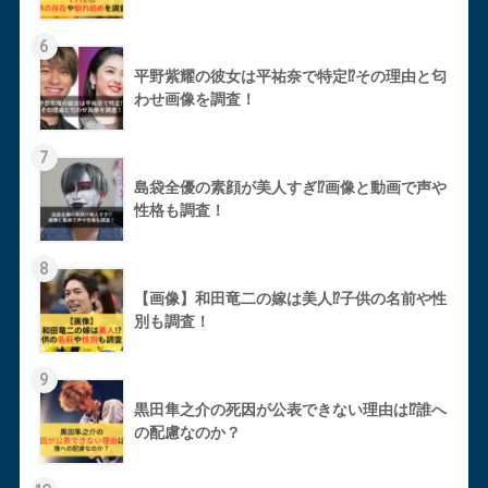
6
平野紫耀の彼女は平祐奈で特定⁉︎その理由と匂
わせ画像を調査！
7
島袋全優の素顔が美人すぎ⁉︎画像と動画で声や
性格も調査！
8
【画像】和田竜二の嫁は美人⁉︎子供の名前や性
別も調査！
9
黒田隼之介の死因が公表できない理由は⁉︎誰へ
の配慮なのか？