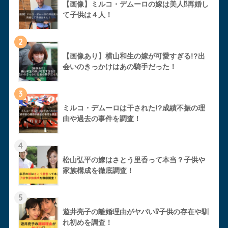
【画像】ミルコ・デムーロの嫁は美人⁉︎再婚し
て子供は４人！
2
【画像あり】横山和生の嫁が可愛すぎる!?出
会いのきっかけはあの騎手だった！
3
ミルコ・デムーロは干された!?成績不振の理
由や過去の事件を調査！
4
松山弘平の嫁はさとう里香って本当？子供や
家族構成を徹底調査！
5
遊井亮子の離婚理由がヤバい⁉︎子供の存在や馴
れ初めを調査！