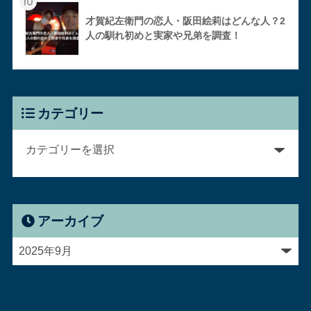
10
才賀紀左衛門の恋人・阪田絵莉はどんな人？2
人の馴れ初めと実家や兄弟を調査！
カテゴリー
アーカイブ